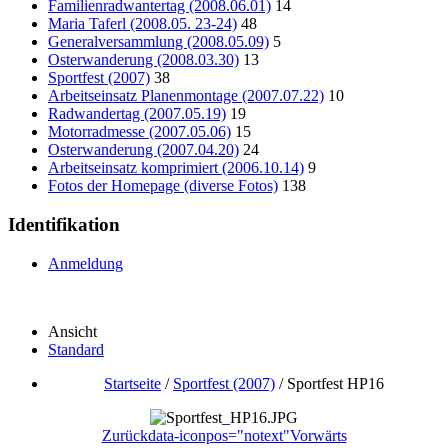
Familienradwantertag (2008.06.01)
14
Maria Taferl (2008.05. 23-24)
48
Generalversammlung (2008.05.09)
5
Osterwanderung (2008.03.30)
13
Sportfest (2007)
38
Arbeitseinsatz Planenmontage (2007.07.22)
10
Radwandertag (2007.05.19)
19
Motorradmesse (2007.05.06)
15
Osterwanderung (2007.04.20)
24
Arbeitseinsatz komprimiert (2006.10.14)
9
Fotos der Homepage (diverse Fotos)
138
Identifikation
Anmeldung
Ansicht
Standard
Startseite
/
Sportfest (2007)
/
Sportfest HP16
Zurück
data-iconpos="notext"
Vorwärts