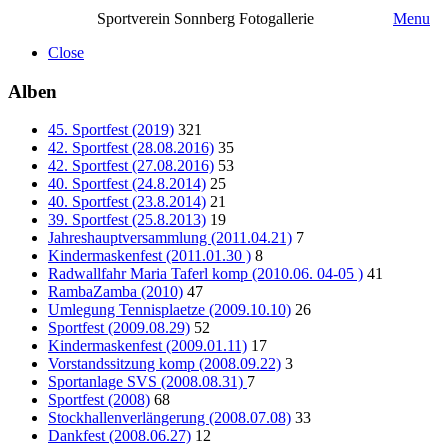
Sportverein Sonnberg Fotogallerie
Menu
Close
Alben
45. Sportfest (2019)
321
42. Sportfest (28.08.2016)
35
42. Sportfest (27.08.2016)
53
40. Sportfest (24.8.2014)
25
40. Sportfest (23.8.2014)
21
39. Sportfest (25.8.2013)
19
Jahreshauptversammlung (2011.04.21)
7
Kindermaskenfest (2011.01.30 )
8
Radwallfahr Maria Taferl komp (2010.06. 04-05 )
41
RambaZamba (2010)
47
Umlegung Tennisplaetze (2009.10.10)
26
Sportfest (2009.08.29)
52
Kindermaskenfest (2009.01.11)
17
Vorstandssitzung komp (2008.09.22)
3
Sportanlage SVS (2008.08.31)
7
Sportfest (2008)
68
Stockhallenverlängerung (2008.07.08)
33
Dankfest (2008.06.27)
12