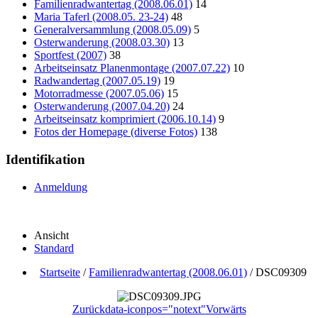
Familienradwantertag (2008.06.01)
14
Maria Taferl (2008.05. 23-24)
48
Generalversammlung (2008.05.09)
5
Osterwanderung (2008.03.30)
13
Sportfest (2007)
38
Arbeitseinsatz Planenmontage (2007.07.22)
10
Radwandertag (2007.05.19)
19
Motorradmesse (2007.05.06)
15
Osterwanderung (2007.04.20)
24
Arbeitseinsatz komprimiert (2006.10.14)
9
Fotos der Homepage (diverse Fotos)
138
Identifikation
Anmeldung
Ansicht
Standard
Startseite
/
Familienradwantertag (2008.06.01)
/
DSC09309
Zurück
data-iconpos="notext"
Vorwärts