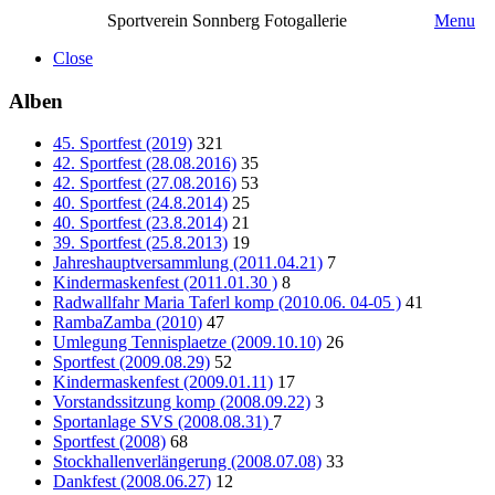
Sportverein Sonnberg Fotogallerie
Menu
Close
Alben
45. Sportfest (2019)
321
42. Sportfest (28.08.2016)
35
42. Sportfest (27.08.2016)
53
40. Sportfest (24.8.2014)
25
40. Sportfest (23.8.2014)
21
39. Sportfest (25.8.2013)
19
Jahreshauptversammlung (2011.04.21)
7
Kindermaskenfest (2011.01.30 )
8
Radwallfahr Maria Taferl komp (2010.06. 04-05 )
41
RambaZamba (2010)
47
Umlegung Tennisplaetze (2009.10.10)
26
Sportfest (2009.08.29)
52
Kindermaskenfest (2009.01.11)
17
Vorstandssitzung komp (2008.09.22)
3
Sportanlage SVS (2008.08.31)
7
Sportfest (2008)
68
Stockhallenverlängerung (2008.07.08)
33
Dankfest (2008.06.27)
12