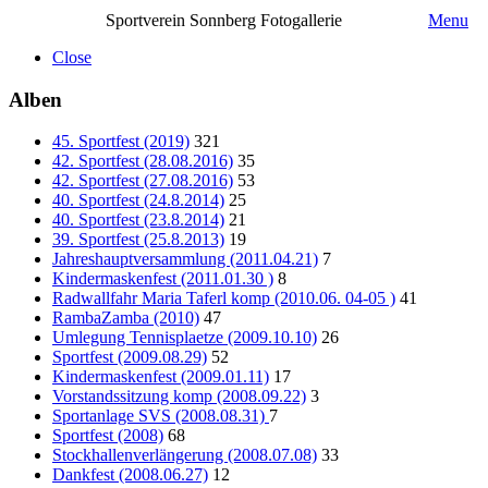
Sportverein Sonnberg Fotogallerie
Menu
Close
Alben
45. Sportfest (2019)
321
42. Sportfest (28.08.2016)
35
42. Sportfest (27.08.2016)
53
40. Sportfest (24.8.2014)
25
40. Sportfest (23.8.2014)
21
39. Sportfest (25.8.2013)
19
Jahreshauptversammlung (2011.04.21)
7
Kindermaskenfest (2011.01.30 )
8
Radwallfahr Maria Taferl komp (2010.06. 04-05 )
41
RambaZamba (2010)
47
Umlegung Tennisplaetze (2009.10.10)
26
Sportfest (2009.08.29)
52
Kindermaskenfest (2009.01.11)
17
Vorstandssitzung komp (2008.09.22)
3
Sportanlage SVS (2008.08.31)
7
Sportfest (2008)
68
Stockhallenverlängerung (2008.07.08)
33
Dankfest (2008.06.27)
12