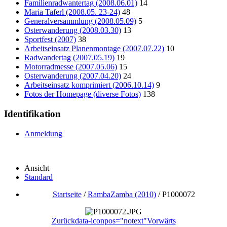
Familienradwantertag (2008.06.01)
14
Maria Taferl (2008.05. 23-24)
48
Generalversammlung (2008.05.09)
5
Osterwanderung (2008.03.30)
13
Sportfest (2007)
38
Arbeitseinsatz Planenmontage (2007.07.22)
10
Radwandertag (2007.05.19)
19
Motorradmesse (2007.05.06)
15
Osterwanderung (2007.04.20)
24
Arbeitseinsatz komprimiert (2006.10.14)
9
Fotos der Homepage (diverse Fotos)
138
Identifikation
Anmeldung
Ansicht
Standard
Startseite
/
RambaZamba (2010)
/
P1000072
Zurück
data-iconpos="notext"
Vorwärts